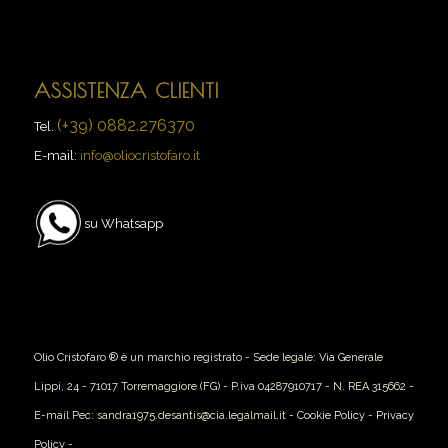
ASSISTENZA CLIENTI
(+39) 0882.276370
Tel.
E-mail:
info@oliocristofaro.it
su Whatsapp
Olio Cristofaro ® è un marchio registrato - Sede legale: Via Generale
Lippi, 24 - 71017 Torremaggiore (FG) - P.iva 04287910717 - N. REA 315662 -
E-mail Pec: sandra1975.desantis@cia.legalmail.it -
Cookie Policy
-
Privacy
Policy
-