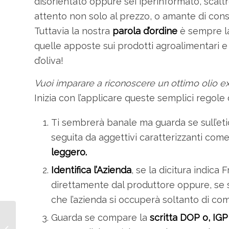
disorientato oppure sei iperinformato, scaltro
attento non solo al prezzo, o amante di consu
Tuttavia la nostra
parola d’ordine
è sempre l
quelle apposte sui prodotti agroalimentari e n
d’oliva!
Vuoi imparare a riconoscere un ottimo olio extr
Inizia con l’applicare queste semplici regole 
Ti sembrerà banale ma guarda se sull’et
seguita da aggettivi caratterizzanti com
leggero.
Identifica l’Azienda
, se la dicitura indica 
direttamente dal produttore oppure, se si 
che l’azienda si occuperà soltanto di comm
Guarda se compare la
scritta DOP o, IGP
Qual è la differenza tra
olio monovarietale e