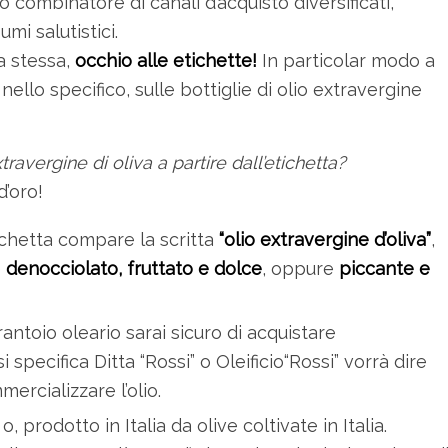
 combinatore di canali d’acquisto diversificati,
mi salutistici.
a stessa,
occhio alle etichette!
In particolar modo a
ello specifico, sulle bottiglie di olio extravergine
avergine di oliva a partire dall’etichetta?
d’oro!
ichetta compare la scritta
“olio extravergine d’oliva”
,
e
denocciolato, fruttato e dolce
, oppure
piccante e
Frantoio oleario sarai sicuro di acquistare
specifica Ditta “Rossi” o Oleificio“Rossi” vorrà dire
ercializzare l’olio.
o, prodotto in Italia da olive coltivate in Italia.