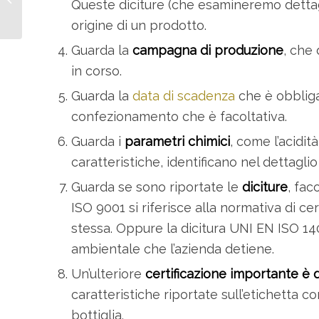
Queste diciture (che esamineremo dettag
blend?
origine di un prodotto.
Guarda la
campagna di produzione
, che 
in corso.
Guarda la
data di scadenza
che è obbligat
confezionamento che è facoltativa.
Guarda i
parametri chimici
, come l’acidit
caratteristiche, identificano nel dettaglio
Guarda se sono riportate le
diciture
, fac
ISO 9001 si riferisce alla normativa di c
stessa. Oppure la dicitura UNI EN ISO 1400
ambientale che l’azienda detiene.
Un’ulteriore
certificazione importante è 
caratteristiche riportate sull’etichetta 
bottiglia.