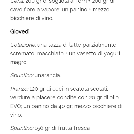
Cena:
200 gr di sogliola ai ferri + 200 gr di
cavolfiore a vapore; un panino + mezzo
bicchiere di vino.
Giovedì
Colazione:
una tazza di latte parzialmente
scremato, macchiato + un vasetto di yogurt
magro.
Spuntino:
un’arancia.
Pranzo:
120 gr di ceci in scatola scolati;
verdure a piacere condite con 20 gr di olio
EVO; un panino da 40 gr; mezzo bicchiere di
vino.
Spuntino:
150 gr di frutta fresca.