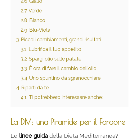
2.6
Giallo
2.7
Verde
2.8
Bianco
2.9
Blu-Viola
3
Piccoli cambiamenti, grandi risultati
3.1
Lubrifica il tuo appetito
3.2
Spargi olio sulle patate
3.3
È ora di fare il cambio dell’olio
3.4
Uno spuntino da sgranocchiare
4
Riparti da te
4.1
Ti potrebbero interessare anche:
La DM: una Piramide per il Faraone
Le
linee guida
della Dieta Mediterranea?