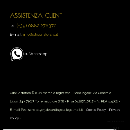
ASSISTENZA CLIENTI
(+39) 0882.276370
Tel.
E-mail:
info@oliocristofaro.it
su Whatsapp
Olio Cristofaro ® è un marchio registrato - Sede legale: Via Generale
Lippi, 24 - 71017 Torremaggiore (FG) - P.iva 04287910717 - N. REA 315662 -
E-mail Pec: sandra1975.desantis@cia.legalmail.it -
Cookie Policy
-
Privacy
Policy
-