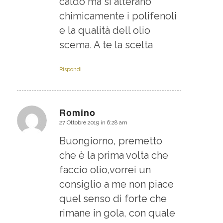
caldo ma si alterano
chimicamente i polifenoli
e la qualità dell olio
scema. A te la scelta
Rispondi
Romino
27 Ottobre 2019 in 6:28 am
dice:
Buongiorno, premetto
che è la prima volta che
faccio olio,vorrei un
consiglio a me non piace
quel senso di forte che
rimane in gola, con quale