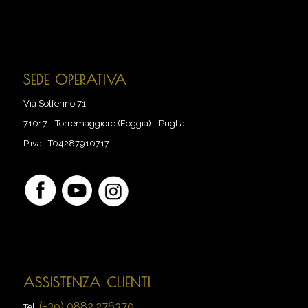
SEDE OPERATIVA
Via Solferino 71
71017
-
Torremaggiore (Foggia) - Puglia
P.iva:
IT04287910717
ASSISTENZA CLIENTI
(+39) 0882.276370
Tel.