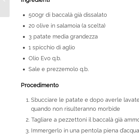
grandi e piccini
500gr di baccalà già dissalato
20 olive in salamoia (a scelta)
3 patate media grandezza
1 spicchio di aglio
Olio Evo q.b.
Sale e prezzemolo q.b.
Procedimento
Sbucciare le patate e dopo averle lavate
quando non risulteranno morbide
Tagliare a pezzettoni il baccalà già ammo
Immergerlo in una pentola piena d’acqua