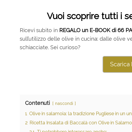
Vuoi scoprire tutti i s
Ricevi subito in
REGALO un E-BOOK di 66 P
sull’utilizzo delle olive in cucina: dalle olive
schiacciate. Sei curioso?
Scarica
Contenuti
nascondi
1
Olive in salamoia: la tradizione Pugliese in un un
2
Ricetta Insalata di Baccalà con Olive in Salamo
2.1
Ti potrebbero interessare anche: