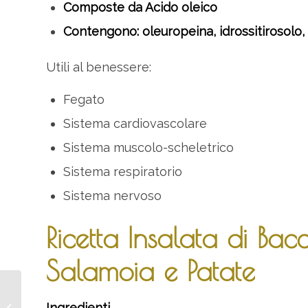
Composte da Acido oleico
Contengono: oleuropeina, idrossitirosolo, 
Utili al benessere:
Fegato
Sistema cardiovascolare
Sistema muscolo-scheletrico
Sistema respiratorio
Sistema nervoso
Ricetta Insalata di Ba
Salamoia e Patate
Pollo con Paté di Olive:
Ingredienti
Ricetta sfiziosa per