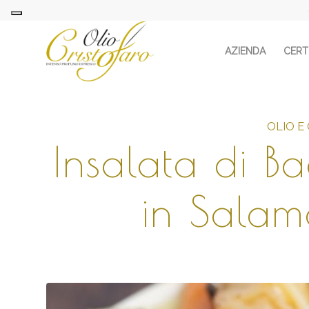
AZIENDA
CERTI
OLIO E
Insalata di B
in Salam