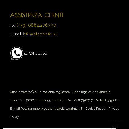
ASSISTENZA CLIENTI
(+39) 0882.276370
Tel.
E-mail:
info@oliocristofaro.it
su Whatsapp
Olio Cristofaro ® è un marchio registrato - Sede legale: Via Generale
Lippi, 24 - 71017 Torremaggiore (FG) - P.iva 04287910717 - N. REA 315662 -
E-mail Pec: sandra1975.desantis@cia.legalmail.it -
Cookie Policy
-
Privacy
Policy
-