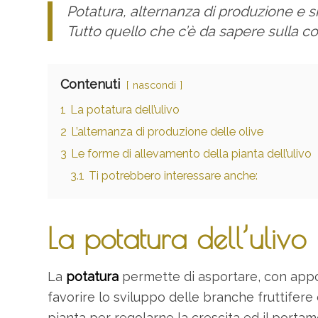
Potatura, alternanza di produzione e si
Tutto quello che c’è da sapere sulla col
Contenuti
nascondi
1
La potatura dell’ulivo
2
L’alternanza di produzione delle olive
3
Le forme di allevamento della pianta dell’ulivo
3.1
Ti potrebbero interessare anche:
La potatura dell’ulivo
La
potatura
permette di asportare, con apposi
favorire lo sviluppo delle branche fruttifere
pianta per regolarne la crescita ed il portam