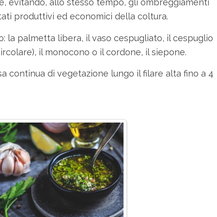
, evitando, allo stesso tempo, gli ombreggiamenti
ltati produttivi ed economici della coltura.
 la palmetta libera, il vaso cespugliato, il cespuglio
(circolare), il monocono o il cordone, il siepone.
continua di vegetazione lungo il filare alta fino a 4