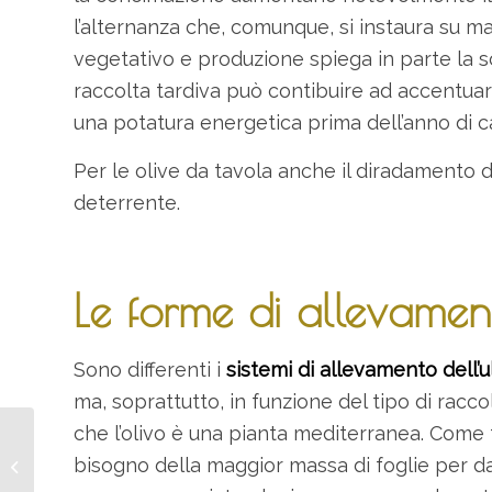
l’alternanza che, comunque, si instaura su magg
vegetativo e produzione spiega in parte la sc
raccolta tardiva può contibuire ad accentuar
una potatura energetica prima dell’anno di ca
Per le olive da tavola anche il diradamento de
deterrente.
Le forme di allevament
Sono differenti i
sistemi di allevamento dell’u
ma, soprattutto, in funzione del tipo di rac
che l’olivo è una pianta mediterranea. Come 
L’olio extra vergine di
bisogno della maggior massa di foglie per dar
oliva a tavola