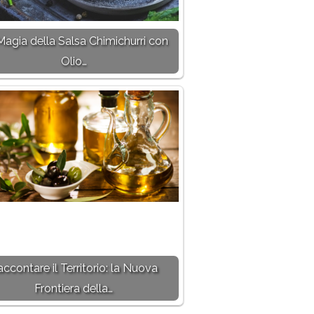
Magia della Salsa Chimichurri con
Olio…
ccontare il Territorio: la Nuova
Frontiera della…