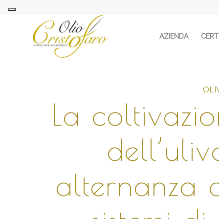
AZIENDA
CERTI
OLI
La coltivazi
dell’uliv
alternanza 