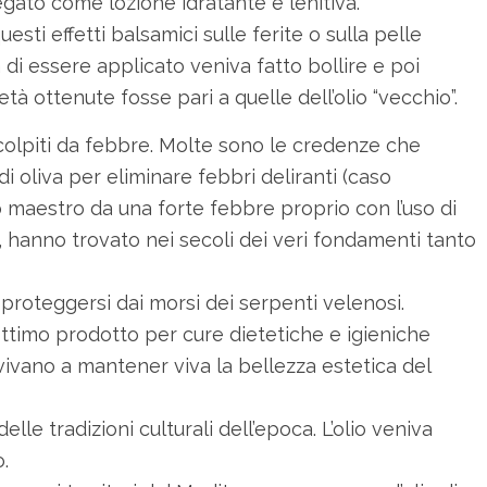
egato come lozione idratante e lenitiva.
esti effetti balsamici sulle ferite o sulla pelle
 di essere applicato veniva fatto bollire e poi
età ottenute fosse pari a quelle dell’olio “vecchio”.
 colpiti da febbre. Molte sono le credenze che
di oliva per eliminare febbri deliranti (caso
o maestro da una forte febbre proprio con l’uso di
ò, hanno trovato nei secoli dei veri fondamenti tanto
 proteggersi dai morsi dei serpenti velenosi.
 ottimo prodotto per cure dietetiche e igieniche
vivano a mantener viva la bellezza estetica del
lle tradizioni culturali dell’epoca. L’olio veniva
.