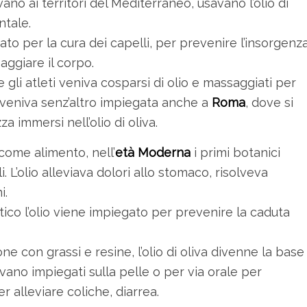
ano ai territori del Mediterraneo, usavano l’olio di
tale.
usato per la cura dei capelli, per prevenire l’insorgenz
ggiare il corpo.
e gli atleti veniva cosparsi di olio e massaggiati per
a veniva senz’altro impiegata anche a
Roma
, dove si
a immersi nell’olio di oliva.
 come alimento, nell’
età Moderna
i primi botanici
. L’olio alleviava dolori allo stomaco, risolveva
i.
ico l’olio viene impiegato per prevenire la caduta
ne con grassi e resine, l’olio di oliva divenne la base
ivano impiegati sulla pelle o per via orale per
r alleviare coliche, diarrea.