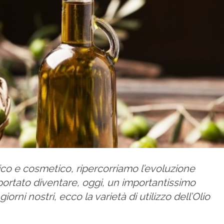
ico e cosmetico, ripercorriamo l’evoluzione
a portato diventare, oggi, un importantissimo
iorni nostri, ecco la varietà di utilizzo dell’Olio