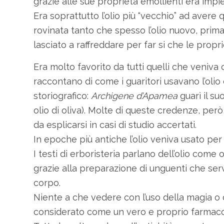
grazie alle sue proprietà emollienti era impi
Era soprattutto l’olio più “vecchio” ad avere qu
rovinata tanto che spesso l’olio nuovo, prima
lasciato a raffreddare per far si che le propri
Era molto favorito da tutti quelli che veniva
raccontano di come i guaritori usavano l’olio 
storiografico:
Archigene d’Apamea
guarì il su
olio di oliva). Molte di queste credenze, per
da esplicarsi in casi di studio accertati.
In epoche più antiche l’olio veniva usato per
I testi di erboristeria parlano dell’olio come
grazie alla preparazione di unguenti che ser
corpo.
Niente a che vedere con l’uso della magia o de
considerato come un vero e proprio farmaco