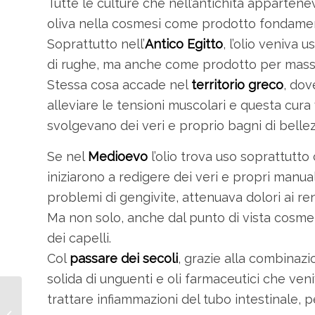
Tutte le culture che nell’antichità appartenev
oliva nella cosmesi come prodotto fondamen
Soprattutto nell’
Antico Egitto
, l’olio veniva 
di rughe, ma anche come prodotto per massa
Stessa cosa accade nel
territorio greco
, dov
alleviare le tensioni muscolari e questa cur
svolgevano dei veri e proprio bagni di bellezz
Se nel
Medioevo
l’olio trova uso soprattutto
iniziarono a redigere dei veri e propri manuali
problemi di gengivite, attenuava dolori ai ren
Ma non solo, anche dal punto di vista cosmet
dei capelli.
Col
passare dei secoli
, grazie alla combinazio
solida di unguenti e oli farmaceutici che ven
Cantucci con Olio di
trattare infiammazioni del tubo intestinale, pe
Oliva per Biscotti