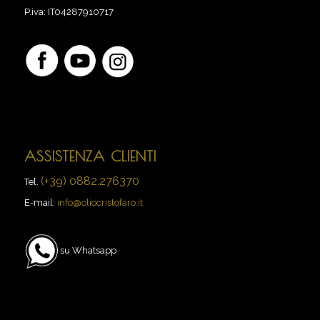
P.iva:
IT04287910717
ASSISTENZA CLIENTI
(+39) 0882.276370
Tel.
E-mail:
info@oliocristofaro.it
su Whatsapp