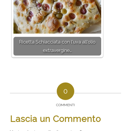
Ricetta Schiacciata con l'uva all'olio
extravergine…
0
COMMENTI
Lascia un Commento