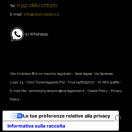
(+39) 0882.276370
Tel.
E-mail:
info@oliocristofaro.it
su Whatsapp
Olio Cristofaro ® è un marchio registrato - Sede legale: Via Generale
Lippi, 24 - 71017 Torremaggiore (FG) - P.iva 04287910717 - N. REA 315662 -
E-mail Pec: sandra1975.desantis@cia.legalmail.it -
Cookie Policy
-
Privacy
Policy
-
Le tue preferenze relative alla privacy
Informativa sulla raccolta