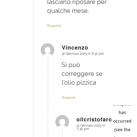
lasciarlo riposare per
qualche mese.
Rispondi
Vincenzo
30 Gennaio 2023 in 6:32 pm
dice:
Si può
correggere se
l’olio pizzica
Rispondi
oilcristofaro
31 Gennaio 2023 in
dice:
7:46 pm