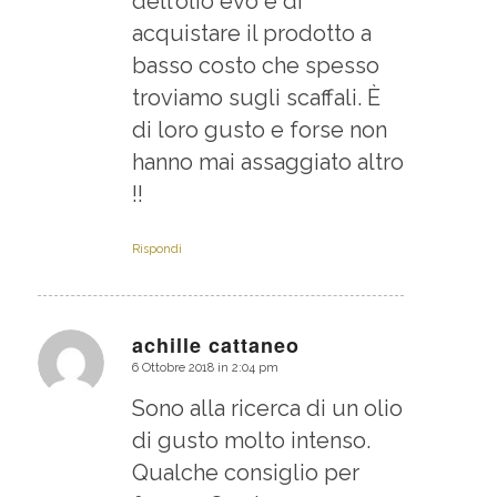
dell’olio evo e di
acquistare il prodotto a
basso costo che spesso
troviamo sugli scaffali. È
di loro gusto e forse non
hanno mai assaggiato altro
!!
Rispondi
achille cattaneo
6 Ottobre 2018 in 2:04 pm
dice:
Sono alla ricerca di un olio
di gusto molto intenso.
Qualche consiglio per