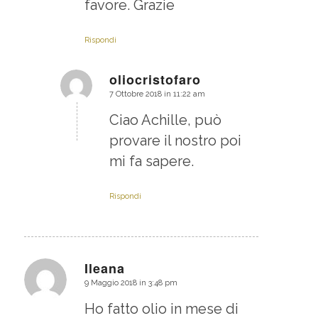
favore. Grazie
Rispondi
oliocristofaro
7 Ottobre 2018 in 11:22 am
dice:
Ciao Achille, può
provare il nostro poi
mi fa sapere.
Rispondi
Ileana
9 Maggio 2018 in 3:48 pm
dice:
Ho fatto olio in mese di