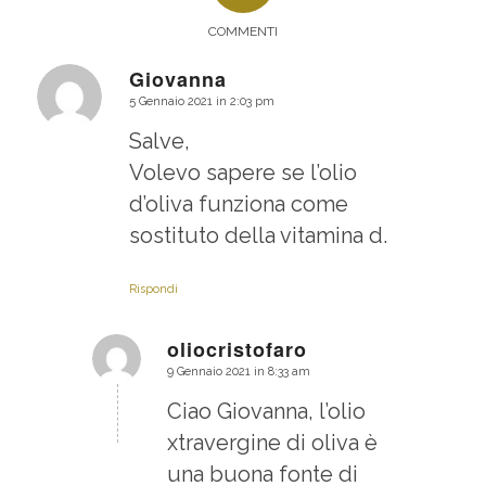
COMMENTI
Giovanna
5 Gennaio 2021 in 2:03 pm
dice:
Salve,
Volevo sapere se l’olio
d’oliva funziona come
sostituto della vitamina d.
Rispondi
oliocristofaro
9 Gennaio 2021 in 8:33 am
dice:
Ciao Giovanna, l’olio
xtravergine di oliva è
una buona fonte di