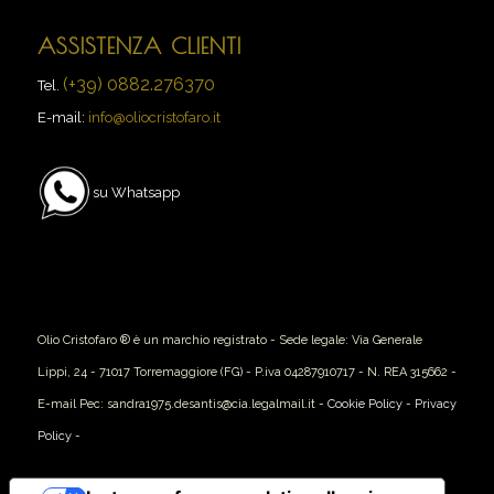
ASSISTENZA CLIENTI
(+39) 0882.276370
Tel.
E-mail:
info@oliocristofaro.it
su Whatsapp
Olio Cristofaro ® è un marchio registrato - Sede legale: Via Generale
Lippi, 24 - 71017 Torremaggiore (FG) - P.iva 04287910717 - N. REA 315662 -
E-mail Pec: sandra1975.desantis@cia.legalmail.it -
Cookie Policy
-
Privacy
Policy
-