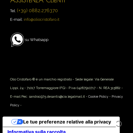
ASSISTENZA CLIENTI
(+39) 0882.276370
Tel.
E-mail:
info@oliocristofaro.it
su Whatsapp
Olio Cristofaro ® è un marchio registrato - Sede legale: Via Generale
Lippi, 24 - 71017 Torremaggiore (FG) - P.iva 04287910717 - N. REA 315662 -
E-mail Pec: sandra1975.desantis@cia.legalmail.it -
Cookie Policy
-
Privacy
Policy
-
Le tue preferenze relative alla privacy
Informativa sulla raccolta