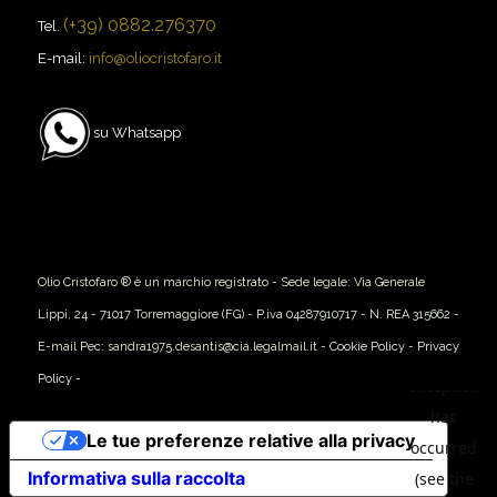
(+39) 0882.276370
Tel.
E-mail:
info@oliocristofaro.it
su Whatsapp
Olio Cristofaro ® è un marchio registrato - Sede legale: Via Generale
Lippi, 24 - 71017 Torremaggiore (FG) - P.iva 04287910717 - N. REA 315662 -
E-mail Pec: sandra1975.desantis@cia.legalmail.it -
Cookie Policy
-
Privacy
Policy
-
Le tue preferenze relative alla privacy
Informativa sulla raccolta