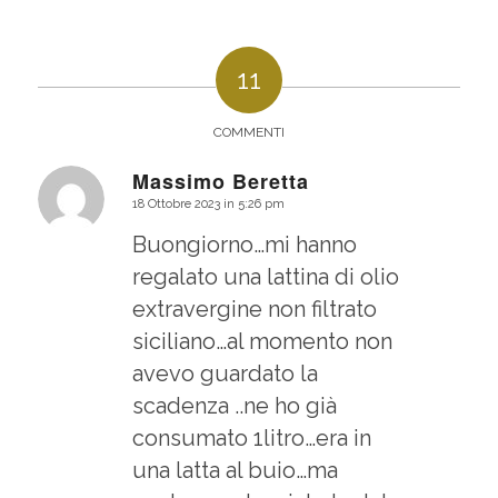
11
COMMENTI
Massimo Beretta
18 Ottobre 2023 in 5:26 pm
dice:
Buongiorno…mi hanno
regalato una lattina di olio
extravergine non filtrato
siciliano…al momento non
avevo guardato la
scadenza ..ne ho già
consumato 1litro…era in
una latta al buio…ma