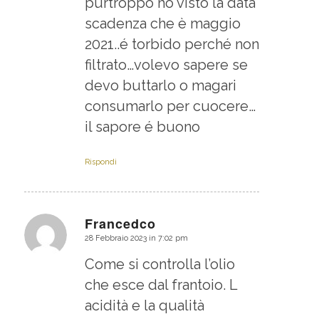
purtroppo ho visto la data
scadenza che è maggio
2021..é torbido perché non
filtrato…volevo sapere se
devo buttarlo o magari
consumarlo per cuocere…
il sapore é buono
Rispondi
Francedco
28 Febbraio 2023 in 7:02 pm
dice:
Come si controlla l’olio
che esce dal frantoio. L
acidità e la qualità