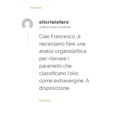
Rispondi
oilcristofaro
4 Marzo 2023 in 9:00 am
dice:
Ciao Francesco, è
necessario fare una
analisi organolettica
per rilevare i
parametri che
classificano l’olio
come extravergine. A
disposizione.
Rispondi