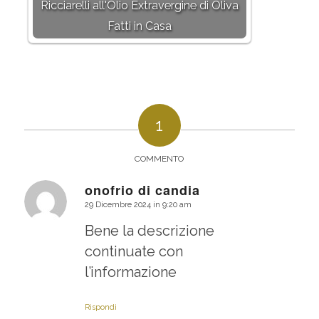
Ricciarelli all'Olio Extravergine di Oliva
Fatti in Casa
1
COMMENTO
onofrio di candia
29 Dicembre 2024 in 9:20 am
dice:
Bene la descrizione
continuate con
l’informazione
Rispondi