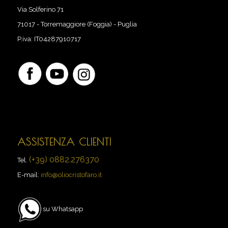
Via Solferino 71
71017
-
Torremaggiore (Foggia) - Puglia
P.iva:
IT04287910717
ASSISTENZA CLIENTI
(+39) 0882.276370
Tel.
E-mail:
info@oliocristofaro.it
su Whatsapp