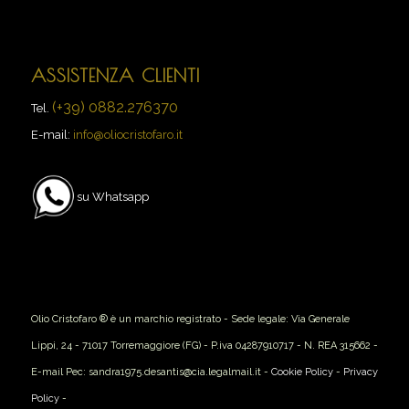
ASSISTENZA CLIENTI
(+39) 0882.276370
Tel.
E-mail:
info@oliocristofaro.it
su Whatsapp
Olio Cristofaro ® è un marchio registrato - Sede legale: Via Generale
Lippi, 24 - 71017 Torremaggiore (FG) - P.iva 04287910717 - N. REA 315662 -
E-mail Pec: sandra1975.desantis@cia.legalmail.it -
Cookie Policy
-
Privacy
Policy
-