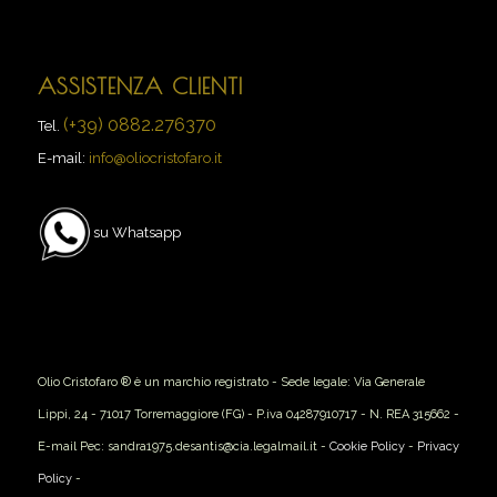
ASSISTENZA CLIENTI
(+39) 0882.276370
Tel.
E-mail:
info@oliocristofaro.it
su Whatsapp
Olio Cristofaro ® è un marchio registrato - Sede legale: Via Generale
Lippi, 24 - 71017 Torremaggiore (FG) - P.iva 04287910717 - N. REA 315662 -
E-mail Pec: sandra1975.desantis@cia.legalmail.it -
Cookie Policy
-
Privacy
Policy
-