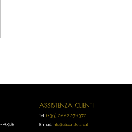
ASSISTENZA CLIENTI
(+39) 0882.276370
Tel.
- Puglia
E-mail:
info@oliocristofaro.it