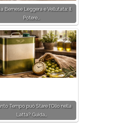
a Bernese Leggera e Vellutata: Il
Potere…
nto Tempo può Stare l’Olio nella
Latta? Guida…