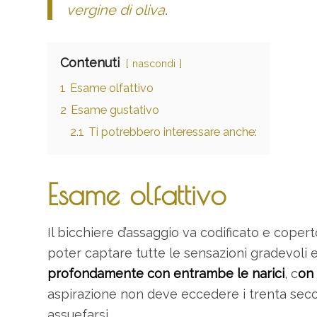
vergine di oliva
.
Contenuti
nascondi
1
Esame olfattivo
2
Esame gustativo
2.1
Ti potrebbero interessare anche:
Esame olfattivo
Il bicchiere d’assaggio va codificato e coper
poter captare tutte le sensazioni gradevoli 
profondamente con entrambe le narici
, c
on 
aspirazione non deve eccedere i trenta secon
assuefarsi.