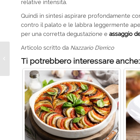
relative intensità.
Quindi in sintesi aspirare profondamente co
contro il palato e le labbra leggermente ape
per una corretta degustazione e
assaggio del
Articolo scritto da
Nazzario D’errico
Fattori di rischio delle
malattie e prevenzione
Ti potrebbero interessare anche:
con una sana
alimentazione