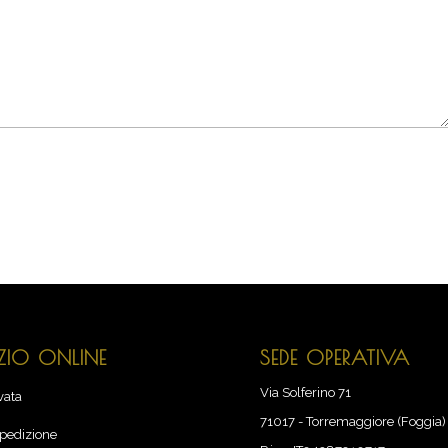
IO ONLINE
SEDE OPERATIVA
Via Solferino 71
vata
71017
-
Torremaggiore (Foggia) 
spedizione