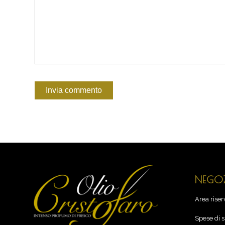
NEGOZ
Area riser
Spese di 