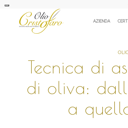
AZIENDA
CERTI
OLI
Tecnica di as
di oliva: dal
a quell