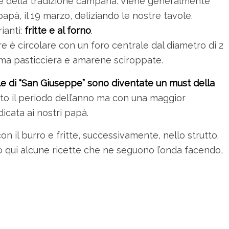
ce della tradizione campana. Viene generalmente
apà, il 19 marzo, deliziando le nostre tavole.
ianti:
fritte e al forno
.
e è circolare con un foro centrale dal diametro di 2
ema pasticciera e amarene sciroppate.
le di “San Giuseppe” sono diventate un must della
to il periodo dell’anno ma con una maggior
icata ai nostri papà.
n il burro e fritte, successivamente, nello strutto.
 qui alcune ricette che ne seguono l’onda facendo,