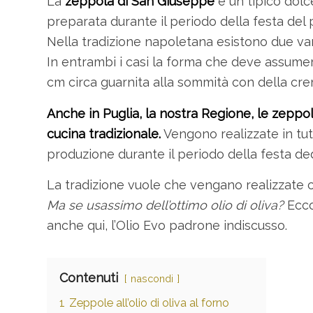
La
zeppola di San Giuseppe
è un tipico dol
preparata durante il periodo della festa del p
Nella tradizione napoletana esistono due var
In entrambi i casi la forma che deve assumer
cm circa guarnita alla sommità con della cr
Anche in Puglia, la nostra Regione, le zeppo
cucina tradizionale.
Vengono realizzate in tut
produzione durante il periodo della festa ded
La tradizione vuole che vengano realizzate co
Ma se usassimo dell’ottimo olio di oliva?
Ecco
anche qui, l’Olio Evo padrone indiscusso.
Contenuti
nascondi
1
Zeppole all’olio di oliva al forno