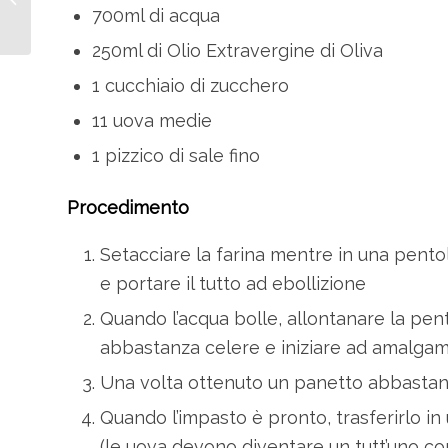
700ml di acqua
e rinforzati
250ml di Olio Extravergine di Oliva
1 cucchiaio di zucchero
11 uova medie
1 pizzico di sale fino
Procedimento
Setacciare la farina mentre in una pento
e portare il tutto ad ebollizione
Quando l’acqua bolle, allontanare la pent
abbastanza celere e iniziare ad amalgam
Una volta ottenuto un panetto abbastanza
Quando l’impasto è pronto, trasferirlo in
(le uova devono diventare un tutt’uno con