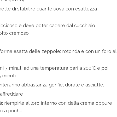
mette di stabilire quante uova con esattezza
iccicoso e deve poter cadere dal cucchiaio
molto cremoso
forma esatta delle zeppole: rotonda e con un foro al
mi 7 minuti ad una temperatura pari a 200°C e poi
5 minuti
teranno abbastanza gonfie, dorate e asciutte.
raffreddare
à: riempirle al loro interno con della crema oppure
sac à poche