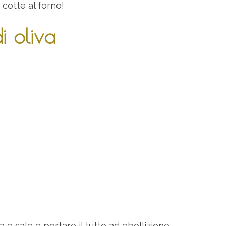
 cotte al forno!
di oliva
va e sale e portare il tutto ad ebollizione