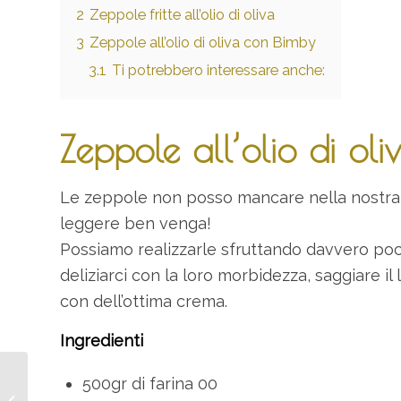
2
Zeppole fritte all’olio di oliva
3
Zeppole all’olio di oliva con Bimby
3.1
Ti potrebbero interessare anche:
Zeppole all’olio di oli
Le zeppole non posso mancare nella nostra t
leggere ben venga!
Possiamo realizzarle sfruttando davvero poc
deliziarci con la loro morbidezza, saggiare il
con dell’ottima crema.
Ingredienti
500gr di farina 00
Olio di oliva e Avocado:
per capelli più luminosi