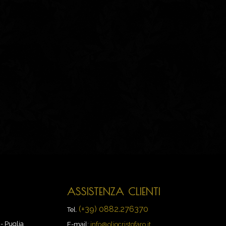
ASSISTENZA CLIENTI
(+39) 0882.276370
Tel.
- Puglia
E-mail:
info@oliocristofaro.it