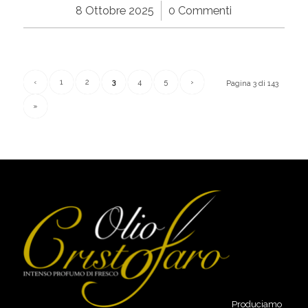
8 Ottobre 2025
/
0 Commenti
‹
1
2
3
4
5
›
Pagina 3 di 143
»
Produciamo