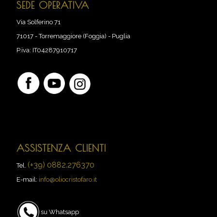
SEDE OPERATIVA
Via Solferino 71
71017
-
Torremaggiore (Foggia) - Puglia
P.iva:
IT04287910717
ASSISTENZA CLIENTI
(+39) 0882.276370
Tel.
E-mail:
info@oliocristofaro.it
su Whatsapp