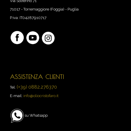
Via Solferino 71
71017
-
Torremaggiore (Foggia) - Puglia
P.iva:
IT04287910717
ASSISTENZA CLIENTI
(+39) 0882.276370
Tel.
E-mail:
info@oliocristofaro.it
su Whatsapp