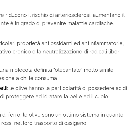
ive riducono il rischio di arteriosclerosi, aumentano il
ante è in grado di prevenire malattie cardiache.
rticolari proprietà antiossidanti ed antinfiammatorie,
tivo cronico e la neutralizzazione di radicali liberi
d una molecola definita “olecantale” molto simile
esiche a chi le consuma
lli
: le olive hanno la particolarità di possedere acidi
 di proteggere ed idratare la pelle ed il cuoio
a di ferro, le olive sono un ottimo sistema in quanto
li rossi nel loro trasporto di ossigeno