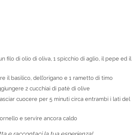
lo di olio di oliva, 1 spicchio di aglio, il pepe ed il
il basilico, dell’origano e 1 rametto di timo
giungere 2 cucchiai di patè di olive
sciar cuocere per 5 minuti circa entrambi i lati del
fornello e servire ancora caldo
ta e raccontaci la tua esperienza!