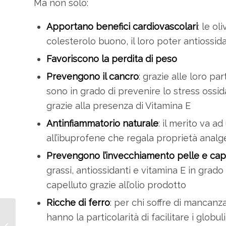
Ma non solo:
Apportano benefici cardiovascolari
: le ol
colesterolo buono, il loro poter antiossid
Favoriscono la perdita di peso
Prevengono il cancro
: grazie alle loro pa
sono in grado di prevenire lo stress ossida
grazie alla presenza di Vitamina E
Antinfiammatorio naturale
: il merito va a
all’ibuprofene che regala proprietà analg
Prevengono l’invecchiamento pelle e cape
grassi, antiossidanti e vitamina E in grado
capelluto grazie all’olio prodotto
Ricche di ferro
: per chi soffre di mancanz
Olive Fritte per un
hanno la particolarità di facilitare i globu
Tradizionale Antipasto