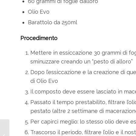
60 grammi di foglie d’alloro
Olio Evo
Barattolo da 250ml
Procedimento
Mettere in essiccazione 30 grammi di fog
sminuzzare creando un “pesto di alloro”
Dopo l’essiccazione e la creazione di ques
di Olio Evo
Il composto deve essere lasciato in mac
Passato il tempo prestabilito, filtrare l’o
pestato (altre 2 settimane di macerazion
Per capirci meglio: lo stesso olio deve 
L’Olio Evo contro le
Trascorso il periodo, filtrare l’olio e il 
Malattie