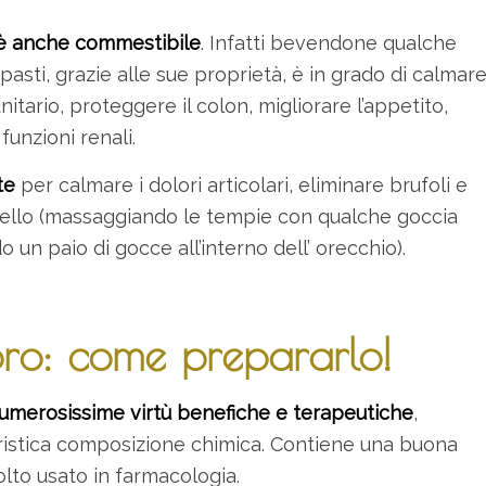
è anche commestibile
. Infatti bevendone qualche
asti, grazie alle sue proprietà, è in grado di calmar
itario, proteggere il colon, migliorare l’appetito,
funzioni renali.
te
per calmare i dolori articolari, eliminare brufoli e
ervello (massaggiando le tempie con qualche goccia
do un paio di gocce all’interno dell’ orecchio).
oro: come prepararlo!
 numerosissime virtù benefiche e terapeutiche
,
ristica composizione chimica. Contiene una buona
olto usato in farmacologia.