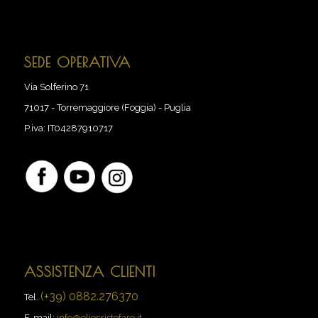
SEDE OPERATIVA
Via Solferino 71
71017
-
Torremaggiore (Foggia) - Puglia
P.iva:
IT04287910717
ASSISTENZA CLIENTI
(+39) 0882.276370
Tel.
E-mail:
info@oliocristofaro.it