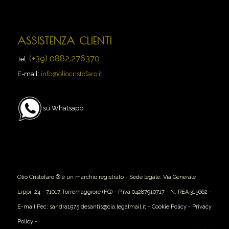
ASSISTENZA CLIENTI
(+39) 0882.276370
Tel.
E-mail:
info@oliocristofaro.it
su Whatsapp
Olio Cristofaro ® è un marchio registrato - Sede legale: Via Generale
Lippi, 24 - 71017 Torremaggiore (FG) - P.iva 04287910717 - N. REA 315662 -
E-mail Pec: sandra1975.desantis@cia.legalmail.it -
Cookie Policy
-
Privacy
Policy
-