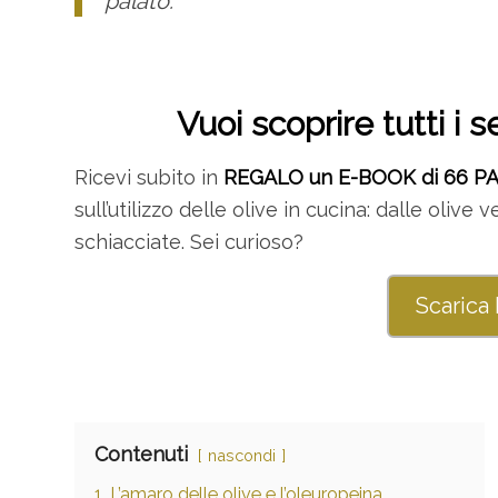
palato.
Vuoi scoprire tutti i s
Ricevi subito in
REGALO un E-BOOK di 66 P
sull’utilizzo delle olive in cucina: dalle olive
schiacciate. Sei curioso?
Scarica
Contenuti
nascondi
1
L’amaro delle olive e l’oleuropeina