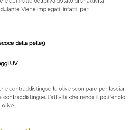
 e del frutto dell’oliva dotato di un’attività
lante. Viene impiegati, infatti, per:
ecoce della pelle9
raggi UV
 che contraddistingue le olive scompare per lasciar
 contraddistingue. L’attività che rende il polifenolo
 olive.