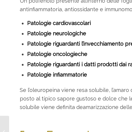
Un polifenolo presente all’interno delle foglie
antinfiammatoria, antiossidante e immunomodu
Patologie cardiovascolari
Patologie neurologiche
Patologie riguardanti l’invecchiamento pr
Patologie oncologieche
Patologie riguardanti i datti prodotti dai 
Patologie infiammatorie
Se l’oleuropeina viene resa solubile, l’amaro
posto al tipico sapore gustoso e dolce che le
solubile viene definita deamarizzazione delle
Olive Nere Marinate
per un Antipasto