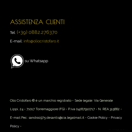
ASSISTENZA CLIENTI
(+39) 0882.276370
Tel.
E-mail:
info@oliocristofaro.it
su Whatsapp
Olio Cristofaro ® è un marchio registrato - Sede legale: Via Generale
Lippi, 24 - 71017 Torremaggiore (FG) - P.iva 04287910717 - N. REA 315662 -
E-mail Pec: sandra1975.desantis@cia.legalmail.it -
Cookie Policy
-
Privacy
Policy
-