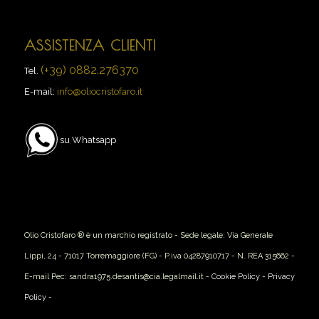
ASSISTENZA CLIENTI
(+39) 0882.276370
Tel.
E-mail:
info@oliocristofaro.it
su Whatsapp
Olio Cristofaro ® è un marchio registrato - Sede legale: Via Generale
Lippi, 24 - 71017 Torremaggiore (FG) - P.iva 04287910717 - N. REA 315662 -
E-mail Pec: sandra1975.desantis@cia.legalmail.it -
Cookie Policy
-
Privacy
Policy
-