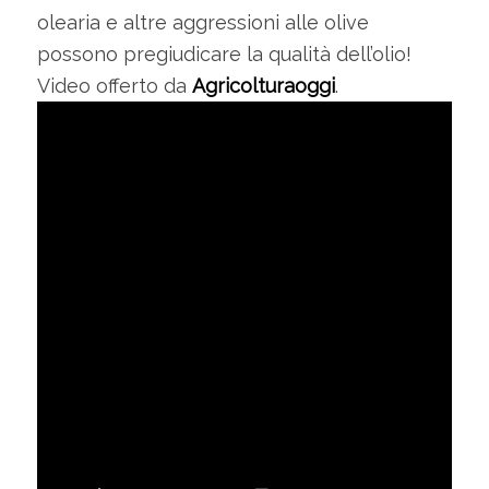
olearia e altre aggressioni alle olive
possono pregiudicare la qualità dell’olio!
Video offerto da
Agricolturaoggi
.