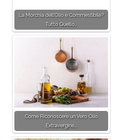
La Morchia dell’Olio è Commestibile?
Tutto Quello…
Come Riconoscere un Vero Olio
Extravergine…