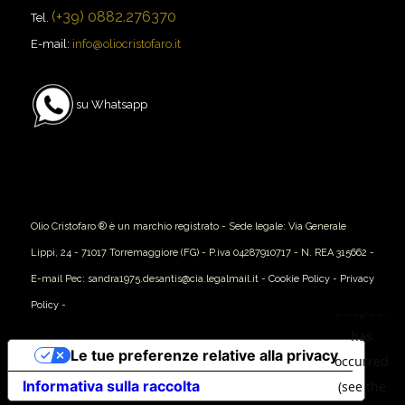
(+39) 0882.276370
Tel.
E-mail:
info@oliocristofaro.it
su Whatsapp
Olio Cristofaro ® è un marchio registrato - Sede legale: Via Generale
Lippi, 24 - 71017 Torremaggiore (FG) - P.iva 04287910717 - N. REA 315662 -
E-mail Pec: sandra1975.desantis@cia.legalmail.it -
Cookie Policy
-
Privacy
Policy
-
Le tue preferenze relative alla privacy
Informativa sulla raccolta