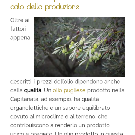
calo della produzione
Oltre ai
fattori
appena
descritti, i prezzi dell’olio dipendono anche
dalla
qualità
. Un
olio pugliese
prodotto nella
Capitanata, ad esempio, ha qualità
organolettiche e un sapore equilibrato
dovuto al microclima e al terreno, che
contribuiscono a renderlo un prodotto
unico e pregiato. Un olio prodotto in questa