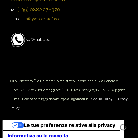
(+39) 0882.276370
Tel.
E-mail:
info@oliocristofaro.it
su Whatsapp
Olio Cristofaro ® è un marchio registrato - Sede legale: Via Generale
Lippi, 24 - 71017 Torremaggiore (FG) - P.iva 04287910717 - N. REA 315662 -
E-mail Pec: sandra1975.desantis@cia.legalmail.it -
Cookie Policy
-
Privacy
Policy
-
Le tue preferenze relative alla privacy
Informativa sulla raccolta